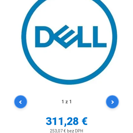
1
z 1
311,28 €
253,07 €
bez DPH