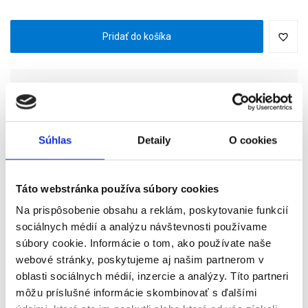
Pridať do košíka
na objednávku
Súhlas
Detaily
O cookies
Kód produktu
5397184035245
Táto webstránka používa súbory cookies
Popis produktu
Na prispôsobenie obsahu a reklám, poskytovanie funkcií
sociálnych médií a analýzu návštevnosti používame
súbory cookie. Informácie o tom, ako používate naše
Zabudovaný ovládač vzdialeného prístupu 9
webové stránky, poskytujeme aj našim partnerom v
(iDRAC9) od spoločnosti Dell™ s technológiou
oblasti sociálnych médií, inzercie a analýzy. Títo partneri
Lifecycle Controller umožňuje správcom
môžu príslušné informácie skombinovať s ďalšími
monitorovať,