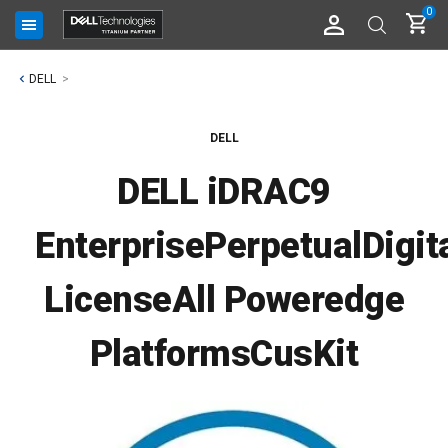
0
DELL
DELL
DELL iDRAC9
EnterprisePerpetualDigit
LicenseAll Poweredge
PlatformsCusKit