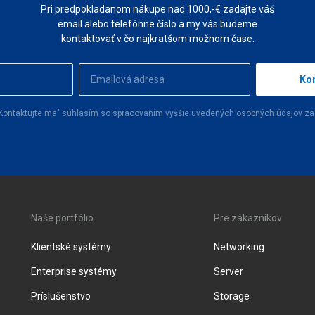
Pri predpokladanom nákupe nad 1000,-€ zadajte váš
email alebo telefónne číslo a my vás budeme
kontaktovať v čo najkratšom možnom čase.
Kon
o "Kontaktujte ma" súhlasím so spracovaním vyššie uvedených osobných údajov za
Naše portfólio
Pre zákazníkov
Klientské systémy
Networking
Enterprise systémy
Server
Príslušenstvo
Storage