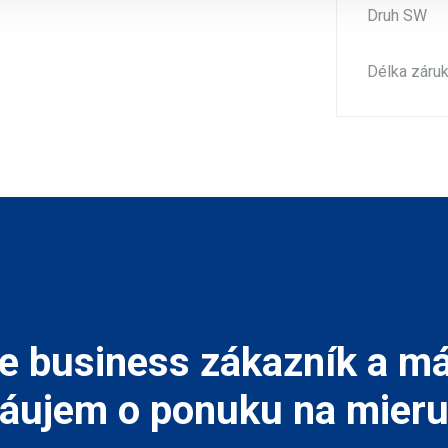
Druh SW
Délka záru
e business zákazník a m
áujem o ponuku na mier