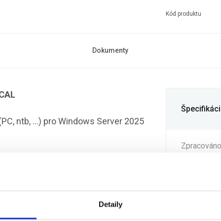
Kód produktu
Dokumenty
 CAL
Špecifikác
 (PC, ntb, …) pro Windows Server 2025
Zpracován
Upřesnění 
indows Device CAL) je třeba zakoupit
zdálený přístup.
Počet licen
Detaily