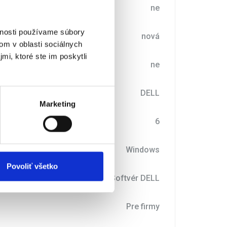
ne
vnosti používame súbory
nce
nová
om v oblasti sociálnych
mi, ktoré ste im poskytli
á licence
ne
DELL
Marketing
ky IČO (měsíce)
6
systém
Windows
Povoliť všetko
Softvér DELL
Pre firmy