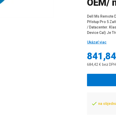
OEM/ n
Dell Ms Remote D
Přístup Pro 5 Za
/ Datacenter. Kl
Device Cal) Je Tř
Ukázať viac
841,84
684,42 €
bez DP
na objedn