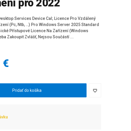
ení pro 2022
esktop Services Device Cal; Licence Pro Vzdálený
řízení (Pc, Ntb, …) Pro Windows Server 2025 Standard
asické Přístupové Licence Na Zařízení (Windows
eba Zakoupit Zvlášť, Nejsou Součástí ...
 €
H
Pridať do košíka
ávku