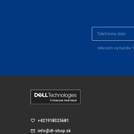
Kliknutím na tlačidl
+421918325681
info@dt-shop.sk