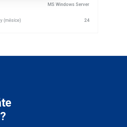
MS Windows Server
ky (měsíce)
24
áte
u?