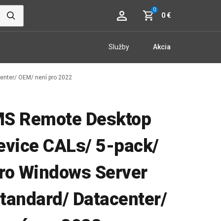
0
0 €
Služby
Akcia
enter/ OEM/ není pro 2022
MS Remote Desktop
evice CALs/ 5-pack/
ro Windows Server
tandard/ Datacenter/