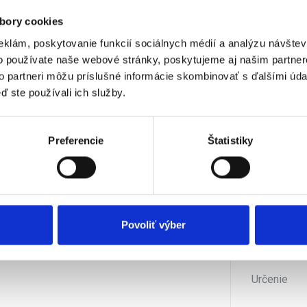
Upgrade
bory cookies
eklám, poskytovanie funkcií sociálnych médií a analýzu návšte
Původ lice
o používate naše webové stránky, poskytujeme aj našim partner
to partneri môžu príslušné informácie skombinovať s ďalšími údaj
Elektronick
ď ste používali ich služby.
 Standard / Datacenter
Výrobce
Preferencie
Štatistiky
Délka záru
ndows Server 2022.
Operačný 
Povoliť výber
Kategória
Určenie