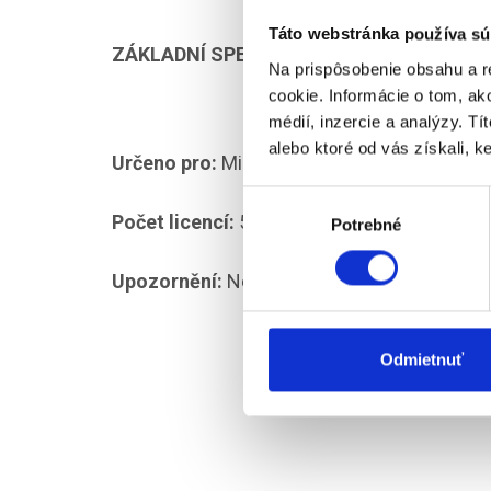
Táto webstránka používa sú
ZÁKLADNÍ SPECIFIKACE
Na prispôsobenie obsahu a r
cookie. Informácie o tom, ak
médií, inzercie a analýzy. Tí
alebo ktoré od vás získali, ke
Určeno pro:
Microsoft Windows Server 2025
Výber
Počet licencí:
5
Potrebné
súhlasu
Upozornění:
Není určeno pro Microsoft Wi
Odmietnuť