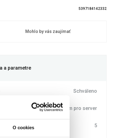
5397184142332
Mohlo by vás zaujímať
ia a parametre
o
Schváleno
typu
Operační systém pro server
cí
5
O cookies