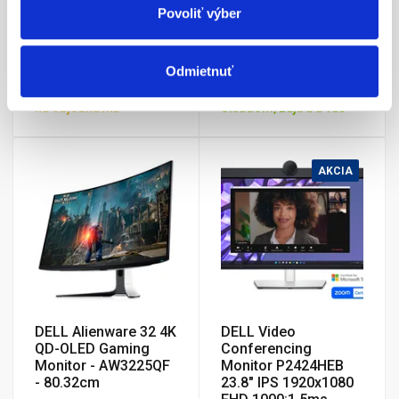
(1920x1080) 100Hz,
100Hz, IPS, 300nit,
Povoliť výber
with out stand
1500:1, 5ms, PIVOT,
HDMI, DP, USB-C,
223,56 €
RJ45, Black, 3Y
245,22 €
Odmietnuť
na objednávku
Skladom, zajtra u vás
AKCIA
DELL Alienware 32 4K
DELL Video
QD-OLED Gaming
Conferencing
Monitor - AW3225QF
Monitor P2424HEB
- 80.32cm
23.8" IPS 1920x1080