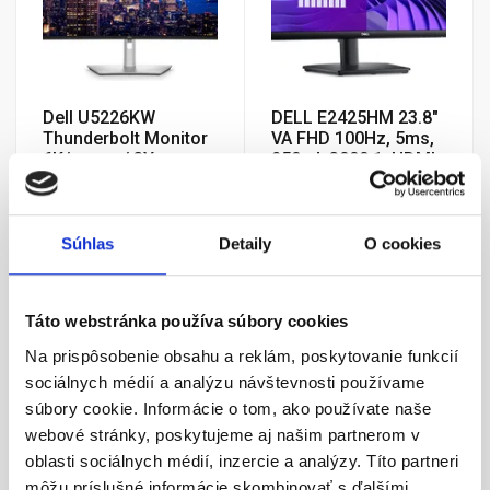
Dell U5226KW
DELL E2425HM 23.8"
Thunderbolt Monitor
VA FHD 100Hz, 5ms,
6K/ repro / 3Y
250cd, 3000:1, HDMI,
DP, VGA, 3Yr
2 802,61 €
96,81 €
Súhlas
Detaily
O cookies
Skladom, zajtra u vás
Skladom, zajtra u vás
Táto webstránka používa súbory cookies
AKCIA
AKCIA
Na prispôsobenie obsahu a reklám, poskytovanie funkcií
sociálnych médií a analýzu návštevnosti používame
súbory cookie. Informácie o tom, ako používate naše
webové stránky, poskytujeme aj našim partnerom v
oblasti sociálnych médií, inzercie a analýzy. Títo partneri
môžu príslušné informácie skombinovať s ďalšími