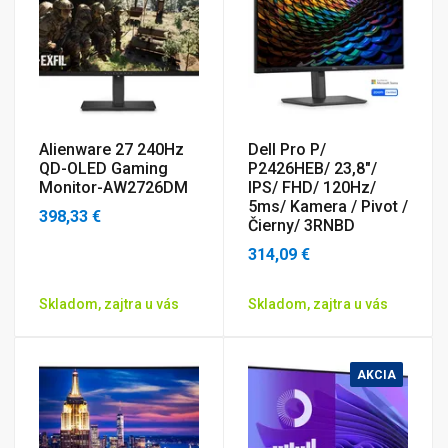
Alienware 27 240Hz
Dell Pro P/
QD-OLED Gaming
P2426HEB/ 23,8"/
Monitor-AW2726DM
IPS/ FHD/ 120Hz/
5ms/ Kamera / Pivot /
398,33 €
Čierny/ 3RNBD
314,09 €
Skladom, zajtra u vás
Skladom, zajtra u vás
AKCIA