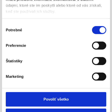
údajmi, ktoré ste im poskytli alebo ktoré od vás získali,
keď ste používali ich služby.
Dell Pro E2225HM
Alienware 32 Gaming
21,5" VA FHD 100Hz
Monitor - AW3225DM
5ms Black 3Yr
284,55 €
Výber
85,94 €
Potrebné
súhlasu
Skladom, zajtra u vás
Skladom, zajtra u vás
Preferencie
AKCIA
Štatistiky
Marketing
Povoliť všetko
DELL P2425HE WOST
DELL P2425E 24"
23,8" FHD
FHD+ (1920x1200)