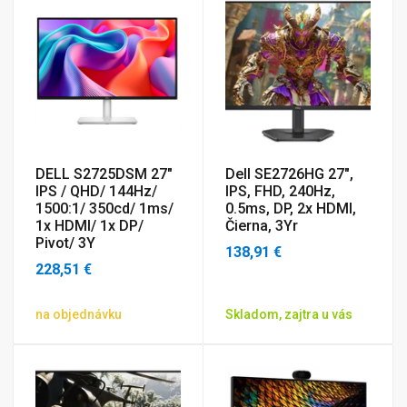
DELL S2725DSM 27"
Dell SE2726HG 27",
IPS / QHD/ 144Hz/
IPS, FHD, 240Hz,
1500:1/ 350cd/ 1ms/
0.5ms, DP, 2x HDMI,
1x HDMI/ 1x DP/
Čierna, 3Yr
Pivot/ 3Y
138,91 €
228,51 €
na objednávku
Skladom, zajtra u vás