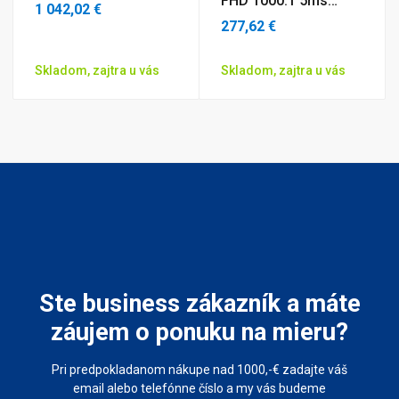
FHD 1000:1 5ms
1 042,02 €
250cd HDMI/ DP/
277,62 €
USB/ CAM/ Repro 3Y
Skladom, zajtra u vás
Skladom, zajtra u vás
Ste business zákazník a máte
záujem o ponuku na mieru?
Pri predpokladanom nákupe nad 1000,-€ zadajte váš
email alebo telefónne číslo a my vás budeme