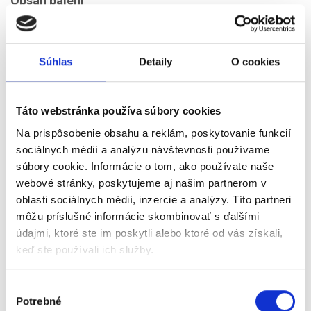
Obsah balení
Monitor, stojan, napájecí kabel, USB-C kabel 5 Gbps
100 W (1,8 m), QR karta s bezpečnostními a
environmentálními informacemi.
Súhlas
Detaily
O cookies
Táto webstránka používa súbory cookies
Na prispôsobenie obsahu a reklám, poskytovanie funkcií
sociálnych médií a analýzu návštevnosti používame
súbory cookie. Informácie o tom, ako používate naše
webové stránky, poskytujeme aj našim partnerom v
oblasti sociálnych médií, inzercie a analýzy. Títo partneri
môžu príslušné informácie skombinovať s ďalšími
údajmi, ktoré ste im poskytli alebo ktoré od vás získali,
keď ste používali ich služby.
Výber
Potrebné
súhlasu