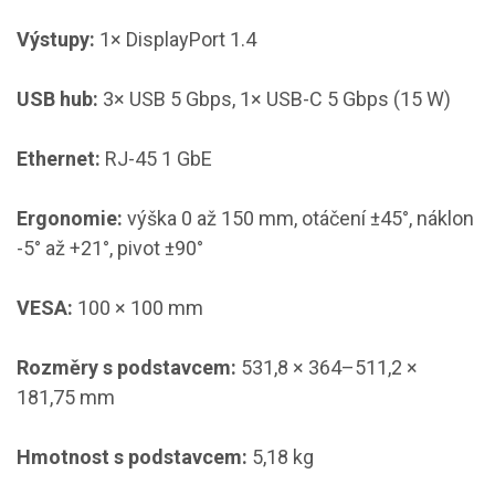
Výstupy:
1× DisplayPort 1.4
USB hub:
3× USB 5 Gbps, 1× USB-C 5 Gbps (15 W)
Ethernet:
RJ-45 1 GbE
Ergonomie:
výška 0 až 150 mm, otáčení ±45°, náklon
-5° až +21°, pivot ±90°
VESA:
100 × 100 mm
Rozměry s podstavcem:
531,8 × 364–511,2 ×
181,75 mm
Hmotnost s podstavcem:
5,18 kg