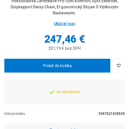
Hvězdičková Certifikace Pro Oční Komfort, Rj45 Ethernet,
Displayport Daisy Chain, Ergonomický Stojan S Výškovým
Nastavením.
Ukázať viac
247,46 €
201,19 €
bez DPH
Pridať do košíka
na objednávku
Kód produktu
5397321029533