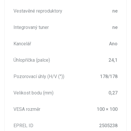
Vestavěné reproduktory
ne
Integrovaný tuner
ne
Kancelář
Ano
Úhlopříčka (palce)
24,1
Pozorovací úhly (H/V (°))
178/178
Velikost bodu (mm)
0,27
VESA rozměr
100 × 100
EPREL ID
2505238