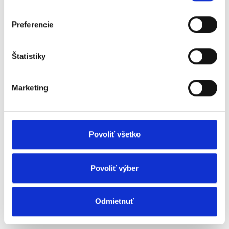
Preferencie
Štatistiky
Marketing
ZÁKLADNÍ SPECIFIKACE
Povoliť všetko
Úhlopříčka:
24,1" (61,2 cm)
Povoliť výber
Rozlišení:
1920 × 1200 px (WUXGA)
Odmietnuť
Poměr stran:
16 : 10