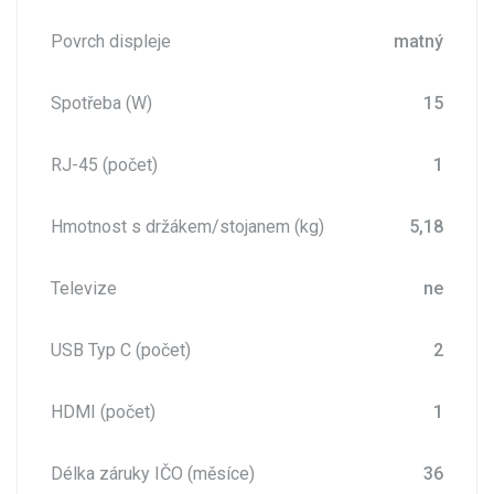
Povrch displeje
matný
Spotřeba (W)
15
RJ-45 (počet)
1
Hmotnost s držákem/stojanem (kg)
5,18
Televize
ne
USB Typ C (počet)
2
HDMI (počet)
1
Délka záruky IČO (měsíce)
36