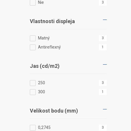
Nie
3
Vlastnosti displeja
Matný
3
Antireflexný
1
Jas (cd/m2)
250
3
300
1
Velikost bodu (mm)
0,2745
3