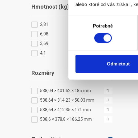
alebo ktoré od vás získali, ke
Hmotnost (kg)
Výber
2,81
1
Potrebné
súhlasu
6,08
1
3,69
1
4,1
1
Odmietnuť
Rozměry
538,04 × 401,62 × 185 mm
1
538,64 × 314,23 × 50,03 mm
1
538,64 × 412,35 × 171 mm
1
538,6 × 378,8 × 186,25 mm
1