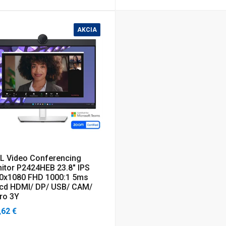
AKCIA
L Video Conferencing
itor P2424HEB 23.8" IPS
0x1080 FHD 1000:1 5ms
cd HDMI/ DP/ USB/ CAM/
ro 3Y
,62 €