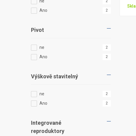
ne
2
Skla
Ano
2
Pivot
ne
2
Ano
2
Výškově stavitelný
ne
2
Ano
2
Integrované
reproduktory