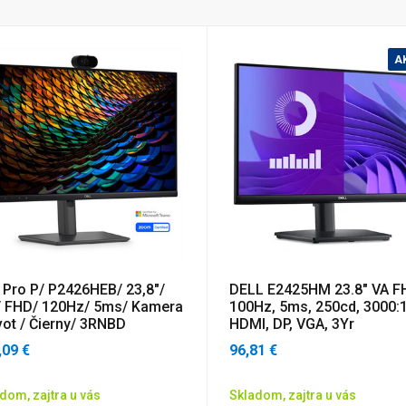
A
l Pro P/ P2426HEB/ 23,8"/
DELL E2425HM 23.8" VA F
/ FHD/ 120Hz/ 5ms/ Kamera
100Hz, 5ms, 250cd, 3000:1
vot / Čierny/ 3RNBD
HDMI, DP, VGA, 3Yr
,09 €
96,81 €
dom, zajtra u vás
Skladom, zajtra u vás