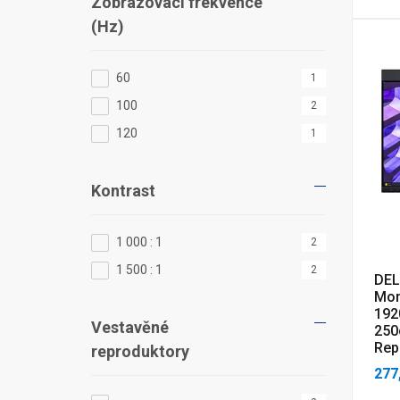
Zobrazovací frekvence
(Hz)
60
1
100
2
120
1
Kontrast
1 000 : 1
2
1 500 : 1
2
DEL
Mon
192
Vestavěné
250
Rep
reproduktory
277