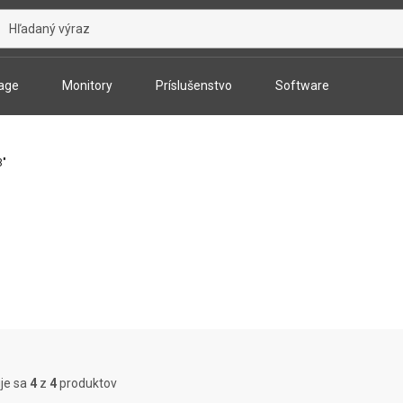
age
Monitory
Príslušenstvo
Software
3"
uje sa
4
z
4
produktov