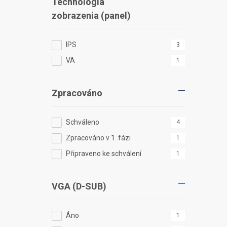
Technológia
zobrazenia (panel)
IPS
3
VA
1
Zpracováno
Schváleno
4
Zpracováno v 1. fázi
1
Připraveno ke schválení
1
VGA (D-SUB)
Áno
1