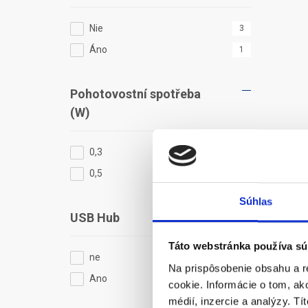
Nie
3
Áno
1
Pohotovostní spotřeba
(W)
0,3
3
0,5
1
Súhlas
USB Hub
Táto webstránka používa sú
ne
1
Na prispôsobenie obsahu a r
Ano
3
cookie. Informácie o tom, ak
médií, inzercie a analýzy. Tí