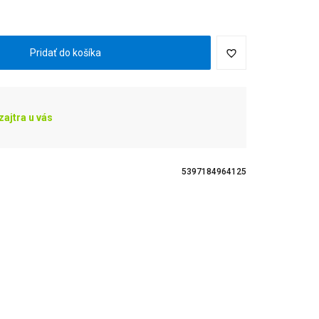
H
Pridať do košíka
ajtra u vás
5397184964125