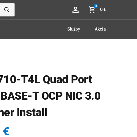
0
0 €
Služby
Akcia
X710-T4L Quad Port
BASE-T OCP NIC 3.0
er Install
 €