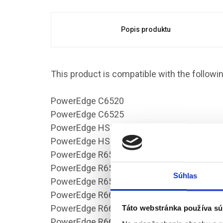
Popis produktu
This product is compatible with the follow
PowerEdge C6520
PowerEdge C6525
PowerEdge HS5610
PowerEdge HS5620
PowerEdge R650
PowerEdge R650xs
Súhlas
PowerEdge R6525
PowerEdge R660
PowerEdge R6615
Táto webstránka používa sú
PowerEdge R6625