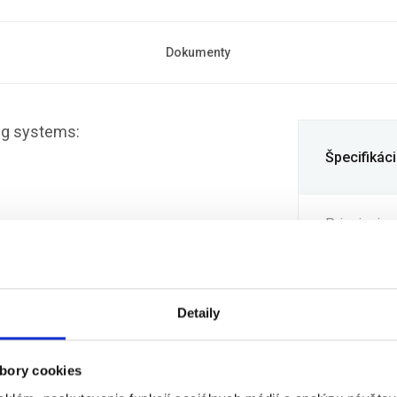
Dokumenty
ing systems:
Špecifikác
Pripojenie
Kategória
Detaily
Druh
bory cookies
Rýchlosť L