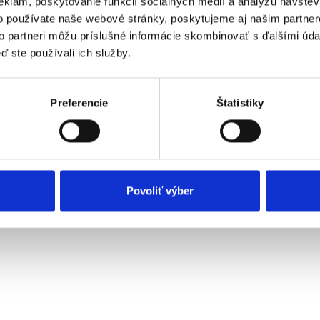
eklám, poskytovanie funkcií sociálnych médií a analýzu návšte
o používate naše webové stránky, poskytujeme aj našim partner
Počet LAN 
to partneri môžu príslušné informácie skombinovať s ďalšími údaj
ď ste používali ich služby.
Preferencie
Štatistiky
Povoliť výber