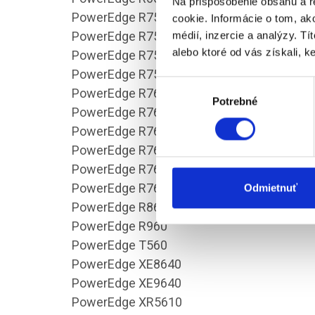
Na prispôsobenie obsahu a r
PowerEdge R750
cookie. Informácie o tom, ak
PowerEdge R750xa
médií, inzercie a analýzy. Tí
alebo ktoré od vás získali, ke
PowerEdge R750xs
PowerEdge R7525
Výber
PowerEdge R760
Potrebné
súhlasu
PowerEdge R760XA
PowerEdge R760XD2
PowerEdge R760xs
PowerEdge R7615
PowerEdge R7625
Odmietnuť
PowerEdge R860
PowerEdge R960
PowerEdge T560
PowerEdge XE8640
PowerEdge XE9640
PowerEdge XR5610