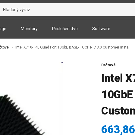
age
Monitory
Príslušenstvo
Software
ôtové
Intel X710-T4L Quad Port 10GbE BASE-T OCP NIC 3.0 Customer Install
Drôtové
Intel 
10GbE 
Custom
663,86