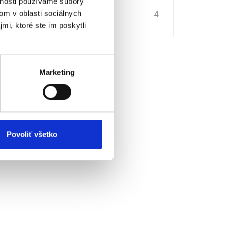
vnosti používame súbory
om v oblasti sociálnych
portov
4
mi, ktoré ste im poskytli
Marketing
Povoliť všetko