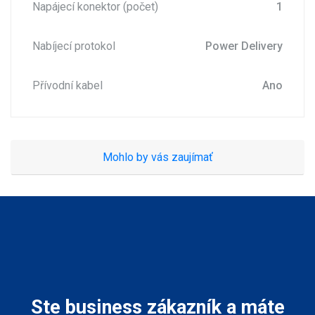
Napájecí konektor (počet)
1
Nabíjecí protokol
Power Delivery
Přívodní kabel
Ano
Mohlo by vás zaujímať
Ste business zákazník a máte