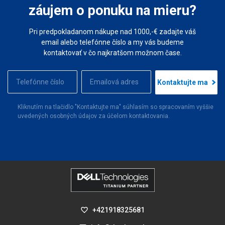
záujem o ponuku na mieru?
Pri predpokladanom nákupe nad 1000,-€ zadajte váš
email alebo telefónne číslo a my vás budeme
kontaktovať v čo najkratšom možnom čase.
Kontaktujte ma
Kliknutím na tlačidlo "Kontaktujte ma" súhlasím so spracovaním vyššie
uvedených osobných údajov za účelom kontaktovania.
+421918325681