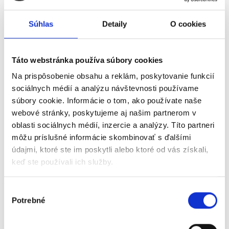
Súhlas
Detaily
O cookies
Táto webstránka používa súbory cookies
Na prispôsobenie obsahu a reklám, poskytovanie funkcií
sociálnych médií a analýzu návštevnosti používame
súbory cookie. Informácie o tom, ako používate naše
webové stránky, poskytujeme aj našim partnerom v
oblasti sociálnych médií, inzercie a analýzy. Títo partneri
GaN technologie a výhody
môžu príslušné informácie skombinovať s ďalšími
údajmi, ktoré ste im poskytli alebo ktoré od vás získali,
Gallium nitride představuje významný pokrok v
keď ste používali ich služby.
oblasti napájecích adaptérů. Oproti křemíkovým
řešením nabízí výrazně vyšší energetickou účinnost,
Výber
nižší provozní teploty a kompaktnější rozměry při
Potrebné
súhlasu
zachování plného výkonu.