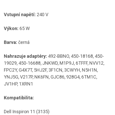
Vstupní napětí:
240 V
Výkon:
65 W
Barva:
černá
Nahrazuje adaptéry:
492-BBNO, 450-18168, 450-
19029, 450-16688, JNKWD, M1P9J, 6TFFF, NVV12,
FPC2Y, G4X7T, 5HJ2F, 3F1CN, 3CWYH, N5H1N,
YNJ5G, V217P, NK6FN, GJC86, 928G4, 6TM1C,
JV1HP, 1XRN1
Kompatibilita:
Dell Inspiron 11 (3135)