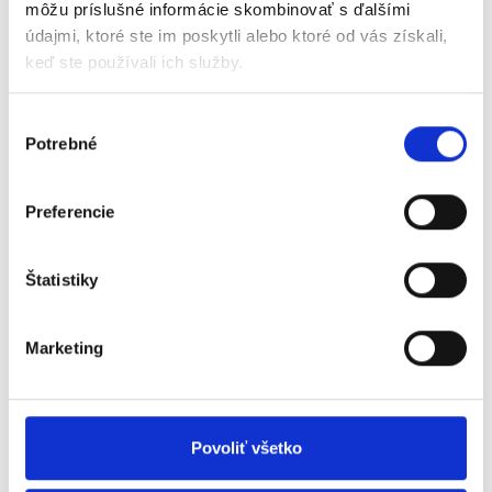
môžu príslušné informácie skombinovať s ďalšími
Dell Inspiron 17 (7737)
údajmi, ktoré ste im poskytli alebo ktoré od vás získali,
keď ste používali ich služby.
Dell Latitude 3340
Výber
Dell Latitude 3440
Potrebné
súhlasu
Dell Latitude 3540
Preferencie
Dell Latitude 5490
Štatistiky
Dell Latitude 5590
Marketing
Dell Latitude 7290
Dell Latitude E5440
Povoliť všetko