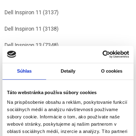
Dell Inspiron 11 (3137)
Dell Inspiron 11 (3138)
Dell Inspiron 13 (7348)
Dell Inspiron 14 (5458)
Súhlas
Detaily
O cookies
Dell Inspiron 15 (5548)
Táto webstránka používa súbory cookies
Dell Inspiron 15 (7537)
Na prispôsobenie obsahu a reklám, poskytovanie funkcií
sociálnych médií a analýzu návštevnosti používame
Dell Inspiron 15R (5547)
súbory cookie. Informácie o tom, ako používate naše
webové stránky, poskytujeme aj našim partnerom v
Dell Inspiron 17 (3737)
oblasti sociálnych médií, inzercie a analýzy. Títo partneri