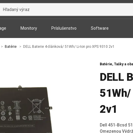
age
Monitory
Príslušenstvo
Software
Batérie
DELL Baterie 4-článková/ 51Wh/ Li-Ion pro XPS 9310 2v1
Batérie,
Tašky a oba
DELL B
51Wh/ 
2v1
Dell 451-Bcsd 51 
Omezenou Výdrží 