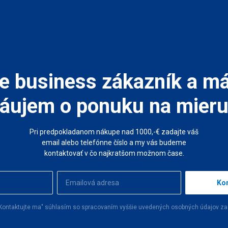
e business zákazník a m
áujem o ponuku na mier
Pri predpokladanom nákupe nad 1000,-€ zadajte váš
email alebo telefónne číslo a my vás budeme
kontaktovať v čo najkratšom možnom čase.
Kon
o "Kontaktujte ma" súhlasím so spracovaním vyššie uvedených osobných údajov za