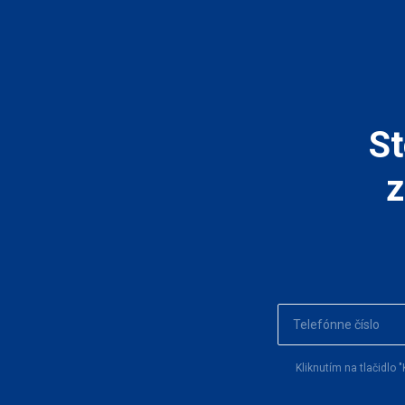
St
z
Kliknutím na tlačidl