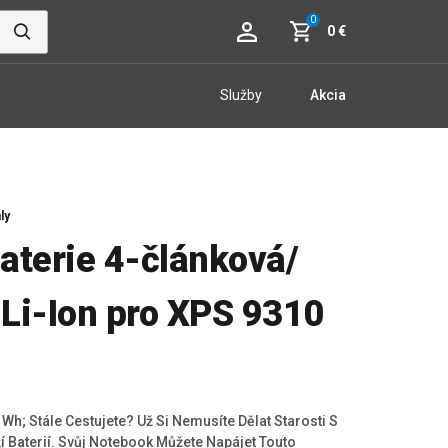
0
0 €
Služby
Akcia
ly
aterie 4-článková/
Li-Ion pro XPS 9310
Wh; Stále Cestujete? Už Si Nemusíte Dělat Starosti S
Baterií. Svůj Notebook Můžete Napájet Touto