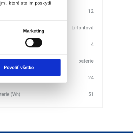
mi, ktoré ste im poskytli
ky IČO (měsíce)
12
 baterie
Li-Iontová
Marketing
ů baterie
4
šenství
baterie
Povoliť všetko
ky (měsíce)
24
terie (Wh)
51