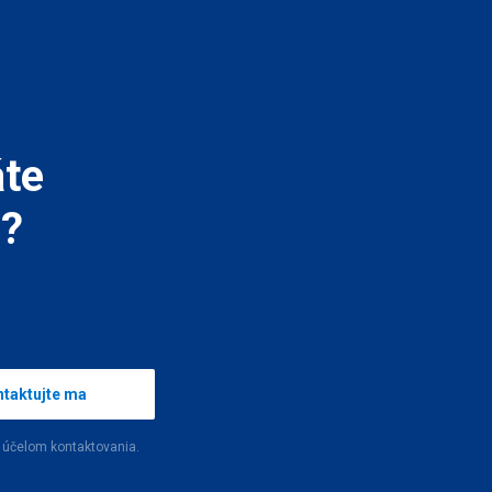
áte
u?
taktujte ma
 účelom kontaktovania.