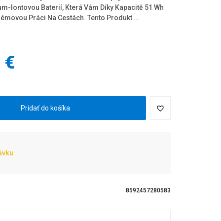
um-Iontovou Baterií, Která Vám Díky Kapacitě 51 Wh
movou Práci Na Cestách. Tento Produkt ...
 €
H
Pridať do košíka
ávku
8592457280583