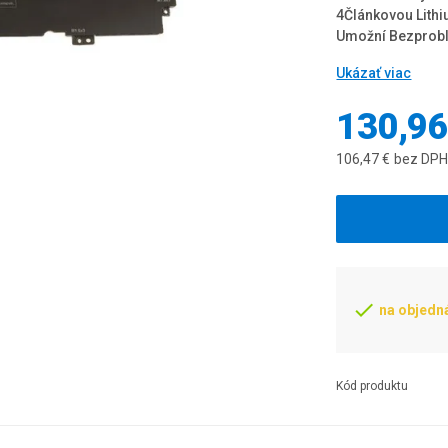
4Článkovou Lithi
Umožní Bezproblé
Ukázať viac
130,96
106,47 €
bez DP
na objedn
Kód produktu