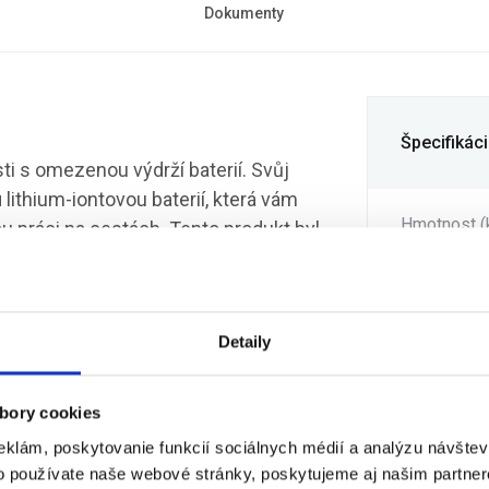
Dokumenty
Špecifikác
ti s omezenou výdrží baterií. Svůj
u
lithium-iontovou baterií, která vám
Hmotnost (
práci na cestách. Tento produkt byl
jej použijete v notebooku Dell,
Výrobce
nosti Dell.
Detaily
Formát bate
Zpracován
bory cookies
eklám, poskytovanie funkcií sociálnych médií a analýzu návšte
Upřesnění 
o používate naše webové stránky, poskytujeme aj našim partner