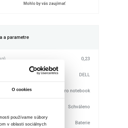
Mohlo by vás zaujímať
ia a parametre
kg)
0,23
DELL
O cookies
rie
pro notebook
o
Schváleno
vnosti používame súbory
typu
Baterie
om v oblasti sociálnych