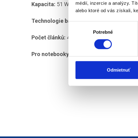
médií, inzercie a analýzy. Tí
Kapacita:
51 Wh
alebo ktoré od vás získali, ke
Technologie baterie:
Li-iontová
Výber
Potrebné
súhlasu
Počet článků:
4
Pro notebooky:
XPS 9310 2v1
Odmietnuť