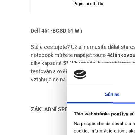
Popis produktu
Dell 451-BCSD 51 Wh
Stále cestujete? Už si nemusíte dělat staros
notebook můžete napájet touto
4článkovo
díky kapacitě
51 Wh
umožní bezproblémovou 
testován a ověřen v laboratořích Dell. Pokud 
vztahuje se na něj technická podpora společ
Súhlas
ZÁKLADNÍ SPECIFIKACE
Táto webstránka používa sú
Na prispôsobenie obsahu a r
cookie. Informácie o tom, ak