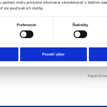
to partneri môžu príslušné informácie skombinovať s ďalšími údaj
ď ste používali ich služby.
Délka záru
Technologie
Preferencie
Štatistiky
Počet článk
Druh příslu
Povoliť výber
Délka záru
Kapacita ba