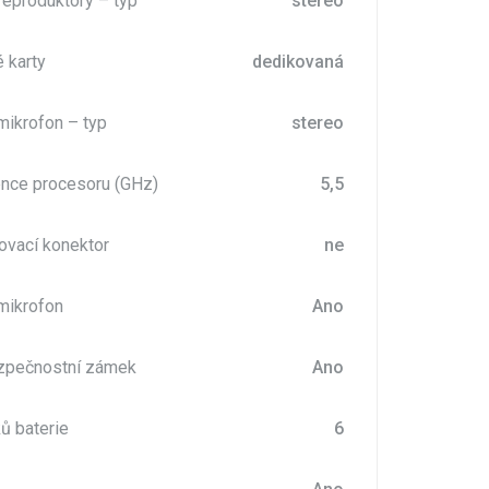
reproduktory – typ
stereo
é karty
dedikovaná
mikrofon – typ
stereo
ence procesoru (GHz)
5,5
ovací konektor
ne
mikrofon
Ano
ezpečnostní zámek
Ano
ů baterie
6