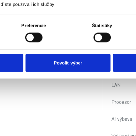
Model proc
ď ste používali ich služby.
Analogový 
Preferencie
Štatistiky
Podpora mi
Výkon zdro
Povoliť výber
NPU
LAN
Procesor
AI výbava