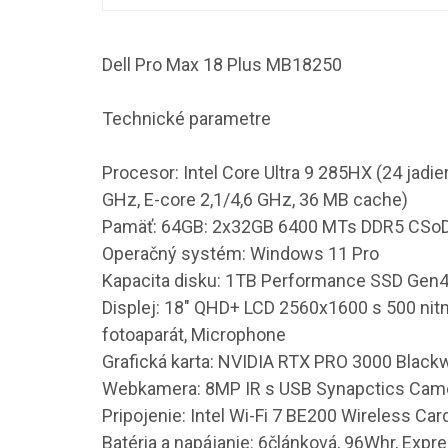
Dell Pro Max 18 Plus MB18250
Technické parametre
Procesor: Intel Core Ultra 9 285HX (24 jadier
GHz, E-core 2,1/4,6 GHz, 36 MB cache)
Pamäť: 64GB: 2x32GB 6400 MTs DDR5 CSo
Operačný systém: Windows 11 Pro
Kapacita disku: 1TB Performance SSD Gen4
Displej: 18" QHD+ LCD 2560x1600 s 500 nitm
fotoaparát, Microphone
Grafická karta: NVIDIA RTX PRO 3000 Blac
Webkamera: 8MP IR s USB Synapctics Came
Pripojenie: Intel Wi-Fi 7 BE200 Wireless Car
Batéria a napájanie: 6článková, 96Whr, Expr