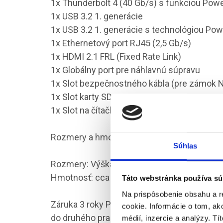
1x Thunderbolt 4 (40 Gb/s) s funkciou Powe
1x USB 3.2 1. generácie
1x USB 3.2 1. generácie s technológiou Po
1x Ethernetový port RJ45 (2,5 Gb/s)
1x HDMI 2.1 FRL (Fixed Rate Link)
1x Globálny port pre náhlavnú súpravu
1x Slot bezpečnostného kábla (pre zámok 
1x Slot karty SD
1x Slot na čítačku čipových kariet
Rozmery a hmotnosť
Súhlas
Rozmery: Výška: 17,92 - 19,56 mm, Šírka: 
Hmotnosť: cca 3,25 kg
Táto webstránka používa sú
Na prispôsobenie obsahu a r
Záruka 3 roky ProSupport Next Business Day
cookie. Informácie o tom, ak
do druhého pracovného dňa
médií, inzercie a analýzy. Tí