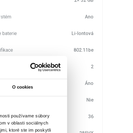
2× 32 GB
ystém
Ano
 baterie
Li-Iontová
ifikace
802.11be
 5 (počet)
2
onektor
Áno
O cookies
Nie
vnosti používame súbory
ky IČO (měsíce)
36
om v oblasti sociálnych
mi, ktoré ste im poskytli