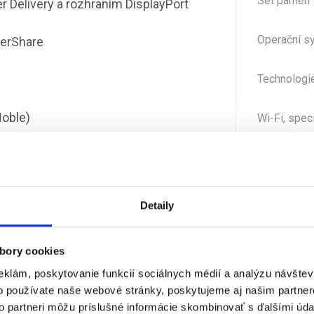
Set pamětí
r Delivery a rozhraním DisplayPort
Operační s
werShare
Technologie
Noble)
Wi-Fi, spec
Thunderbolt
Dokovací k
Detaily
402,00 mm, Hĺbka: 279,95 mm
USB 2.0
bory cookies
eklám, poskytovanie funkcií sociálnych médií a analýzu návšte
Délka záru
 On-Site Service – servis u zákazníka
o používate naše webové stránky, poskytujeme aj našim partner
to partneri môžu príslušné informácie skombinovať s ďalšími údaj