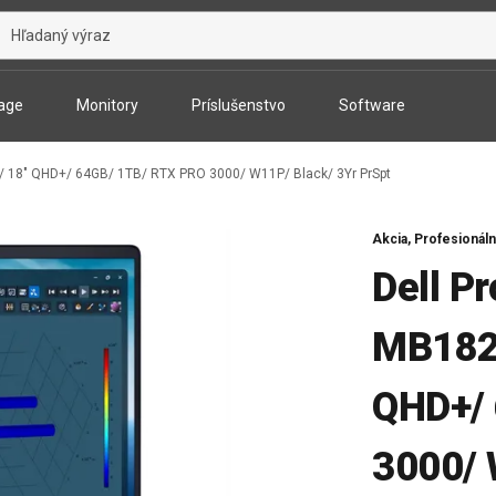
age
Monitory
Príslušenstvo
Software
/ 18" QHD+/ 64GB/ 1TB/ RTX PRO 3000/ W11P/ Black/ 3Yr PrSpt
Akcia,
Profesionál
Dell P
MB182
QHD+/
3000/ 