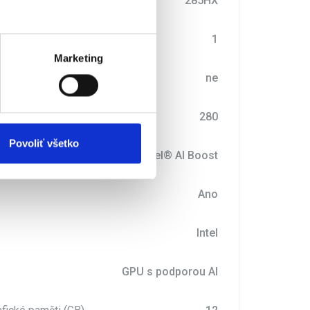
esoru
285HX
vstup/výstup zvuku (počet)
1
Marketing
croSD karet
ne
je (W)
280
Povoliť všetko
Intel® AI Boost
Ano
Intel
GPU s podporou AI