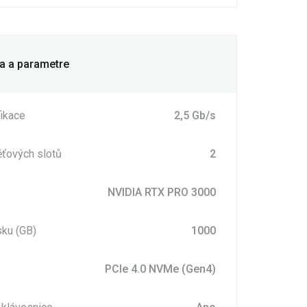
ia a parametre
fikace
2,5 Gb/s
ťových slotů
2
p
NVIDIA RTX PRO 3000
sku (GB)
1000
PCIe 4.0 NVMe (Gen4)