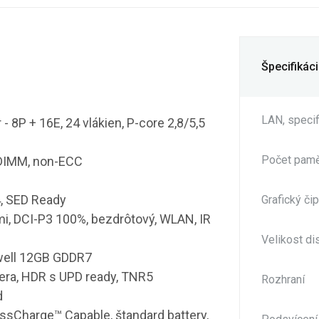
Špecifikác
LAN, speci
 - 8P + 16E, 24 vlákien, P-core 2,8/5,5
Počet pamě
DIMM, non-ECC
, SED Ready
Grafický či
i, DCI-P3 100%, bezdrôtový, WLAN, IR
Velikost di
kwell 12GB GDDR7
ra, HDR s UPD ready, TNR5
Rozhraní
d
essCharge™ Capable, štandard battery,