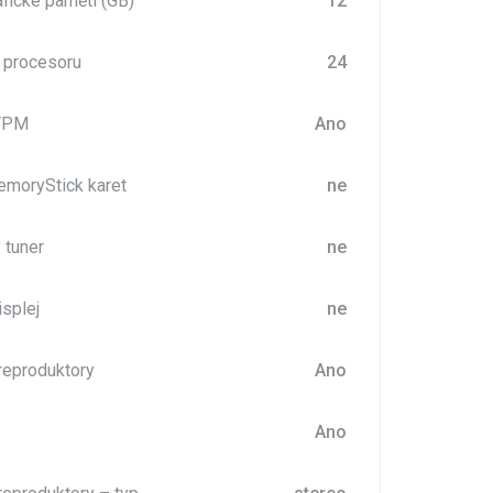
afické paměti (GB)
12
r procesoru
24
 TPM
Ano
moryStick karet
ne
 tuner
ne
splej
ne
reproduktory
Ano
Ano