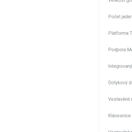
Velikost gr
Počet jade
Platforma
Podpora Me
Integrovaný
Dotykový di
Vestavěné 
Klávesnice