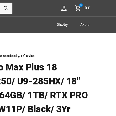
0
0 €
Služby
Akcia
ne notebooky,
17" a viac
ro Max Plus 18
50/ U9-285HX/ 18"
 64GB/ 1TB/ RTX PRO
W11P/ Black/ 3Yr