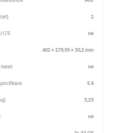
 klávesnice
Ano
čet)
2
G/LTE
ne
402 × 279,95 × 30,2 mm
 karet
ne
specifikace
5.4
kg)
3,25
G
ne