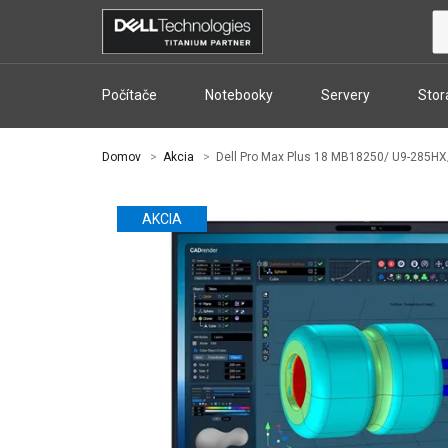
Počítače
Notebooky
Servery
Stor
Domov
Akcia
Dell Pro Max Plus 18 MB18250/ U9-285HX
AKCIA