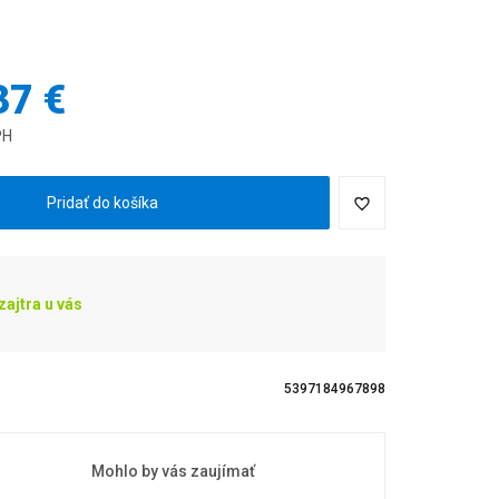
37 €
PH
Pridať do košíka
ajtra u vás
5397184967898
Mohlo by vás zaujímať