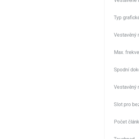
Vestavěné 
Typ grafick
Vestavěný 
Max. frekv
Spodní dok
Vestavěný 
Slot pro b
Počet článk